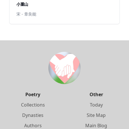
小重山
宋 - 章良能
Poetry
Other
Collections
Today
Dynasties
Site Map
Authors
Main Blog