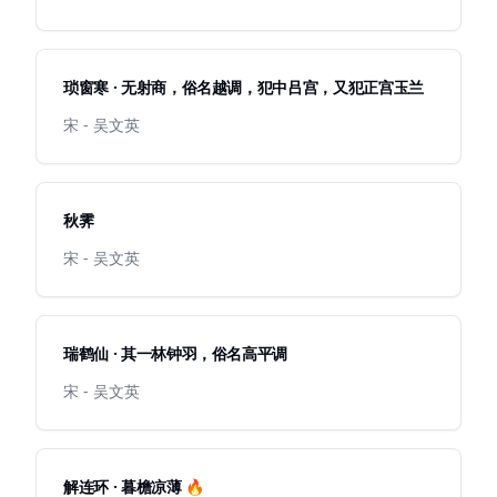
琐窗寒 · 无射商，俗名越调，犯中吕宫，又犯正宫玉兰
宋 - 吴文英
秋霁
宋 - 吴文英
瑞鹤仙 · 其一林钟羽，俗名高平调
宋 - 吴文英
解连环 · 暮檐凉薄 🔥