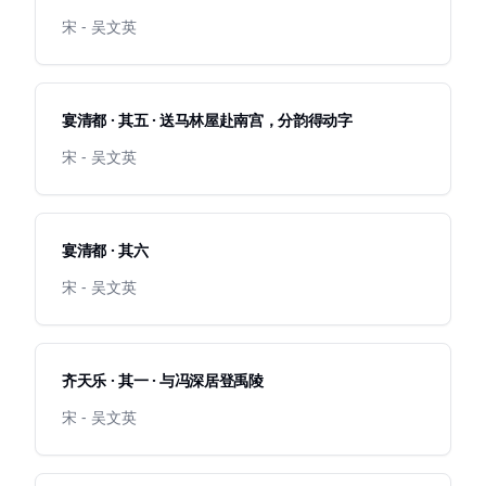
宋 - 吴文英
宴清都 · 其五 · 送马林屋赴南宫，分韵得动字
宋 - 吴文英
宴清都 · 其六
宋 - 吴文英
齐天乐 · 其一 · 与冯深居登禹陵
宋 - 吴文英