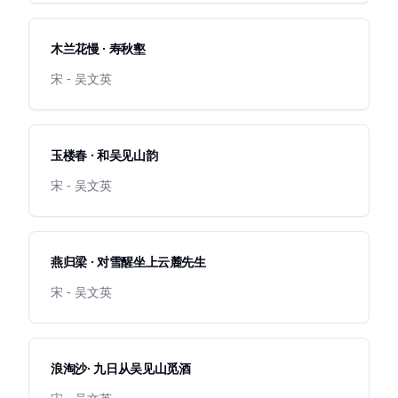
木兰花慢 · 寿秋壑
宋 - 吴文英
玉楼春 · 和吴见山韵
宋 - 吴文英
燕归梁 · 对雪醒坐上云麓先生
宋 - 吴文英
浪淘沙· 九日从吴见山觅酒