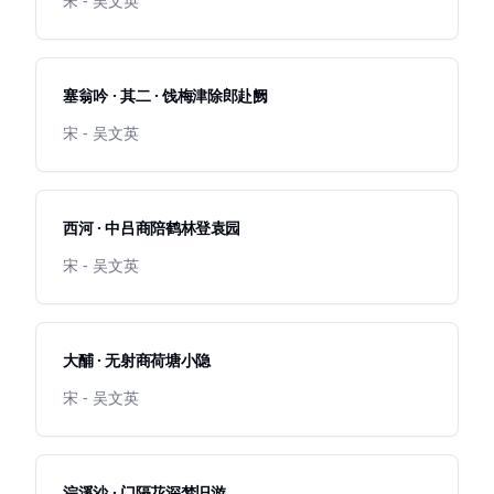
宋 - 吴文英
塞翁吟 · 其二 · 饯梅津除郎赴阙
宋 - 吴文英
西河 · 中吕商陪鹤林登袁园
宋 - 吴文英
大酺 · 无射商荷塘小隐
宋 - 吴文英
浣溪沙 · 门隔花深梦旧游