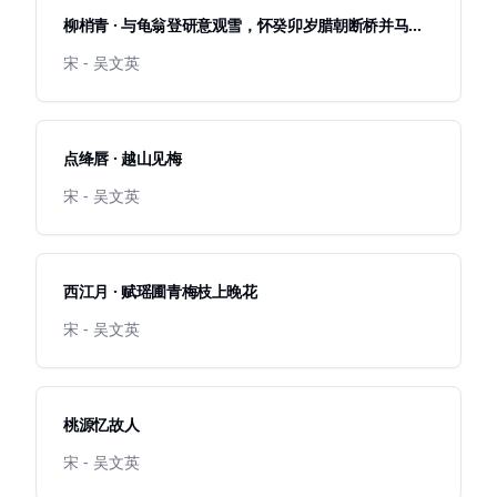
柳梢青 · 与龟翁登研意观雪，怀癸卯岁腊朝断桥并马之
游
宋 - 吴文英
点绛唇 · 越山见梅
宋 - 吴文英
西江月 · 赋瑶圃青梅枝上晚花
宋 - 吴文英
桃源忆故人
宋 - 吴文英