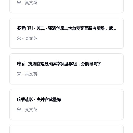
宋 - 吴文英
婆罗门引 · 其二 · 郭清华席上为放琴客而新有所盼，赋
以见喜
宋 - 吴文英
暗香 · 夷则宫送魏句滨宰吴县解组，分韵得阖字
宋 - 吴文英
暗香疏影 · 夹钟宫赋墨梅
宋 - 吴文英