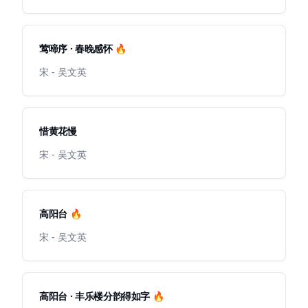
莺啼序 · 春晚感怀 🔥
宋 - 吴文英
惜黄花慢
宋 - 吴文英
高阳台 🔥
宋 - 吴文英
高阳台 · 丰乐楼分韵得如字 🔥