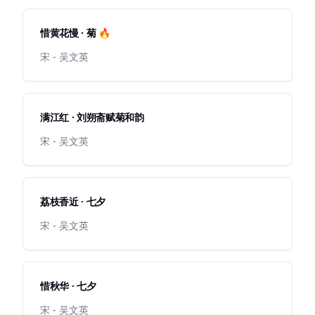
惜黄花慢 · 菊 🔥
宋 - 吴文英
满江红 · 刘朔斋赋菊和韵
宋 - 吴文英
荔枝香近 · 七夕
宋 - 吴文英
惜秋华 · 七夕
宋 - 吴文英