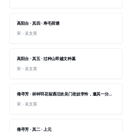
高阳台 · 其四 · 寿毛荷塘
宋 - 吴文英
高阳台 · 其五 · 过种山即越文种墓
宋 - 吴文英
倦寻芳 · 林钟羽花翁遇旧欢吴门老妓李怜，邀其一分韵
同赋此词
宋 - 吴文英
倦寻芳 · 其二 · 上元