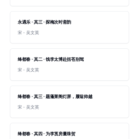
永遇乐 · 其三 · 探梅次时斋韵
宋 - 吴文英
绛都春 · 其二 · 饯李太博赴括苍别驾
宋 - 吴文英
绛都春 · 其三 · 题蓬莱阁灯屏，履翁帅越
宋 - 吴文英
绛都春 · 其四 · 为李筼房量珠贺