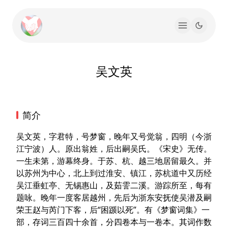
吴文英
简介
吴文英，字君特，号梦窗，晚年又号觉翁，四明（今浙
江宁波）人。原出翁姓，后出嗣吴氏。《宋史》无传。
一生未第，游幕终身。于苏、杭、越三地居留最久。并
以苏州为中心，北上到过淮安、镇江，苏杭道中又历经
吴江垂虹亭、无锡惠山，及茹霅二溪。游踪所至，每有
题咏。晚年一度客居越州，先后为浙东安抚使吴潜及嗣
荣王赵与芮门下客，后“困踬以死”。有《梦窗词集》一
部，存词三百四十余首，分四卷本与一卷本。其词作数