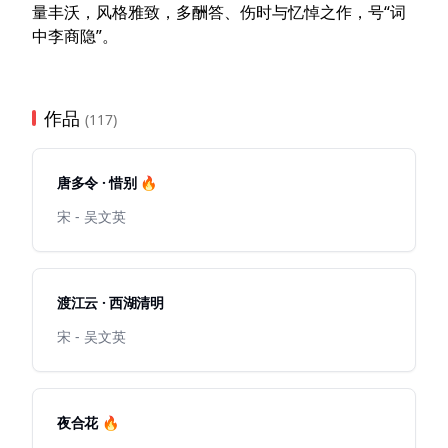
量丰沃，风格雅致，多酬答、伤时与忆悼之作，号“词
中李商隐”。
作品
(117)
唐多令 · 惜别 🔥
宋 - 吴文英
渡江云 · 西湖清明
宋 - 吴文英
夜合花 🔥