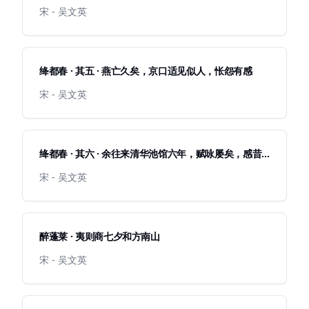
宋 - 吴文英
绛都春 · 其五 · 燕亡久矣，京口适见似人，怅怨有感
宋 - 吴文英
绛都春 · 其六 · 余往来清华池馆六年，赋咏屡矣，感昔
伤今，益不堪怀，乃复作此解
宋 - 吴文英
醉蓬莱 · 夷则商七夕和方南山
宋 - 吴文英