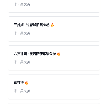
宋 - 吴文英
三姝媚 · 过都城旧居有感 🔥
宋 - 吴文英
八声甘州 · 灵岩陪庾幕诸公游 🔥
宋 - 吴文英
踏莎行 🔥
宋 - 吴文英