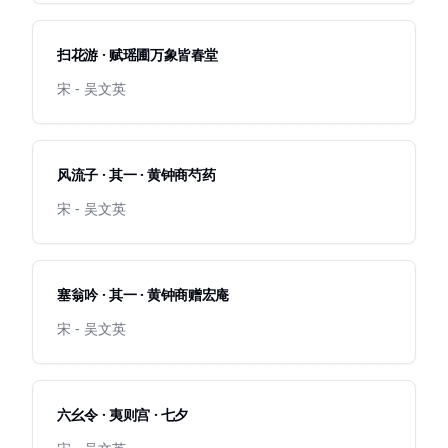
扫花游 · 赋瑶圃万象皆春堂
宋 - 吴文英
风流子 · 其一 · 黄钟商芍药
宋 - 吴文英
塞翁吟 · 其一 · 黄钟商赠宏庵
宋 - 吴文英
六幺令 · 夷则宫 · 七夕