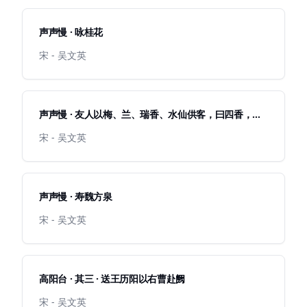
声声慢 · 咏桂花
宋 - 吴文英
声声慢 · 友人以梅、兰、瑞香、水仙供客，曰四香，分
韵得风字
宋 - 吴文英
声声慢 · 寿魏方泉
宋 - 吴文英
高阳台 · 其三 · 送王历阳以右曹赴阙
宋 - 吴文英