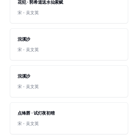
花犯 · 郭希道送水仙索赋
宋 - 吴文英
浣溪沙
宋 - 吴文英
浣溪沙
宋 - 吴文英
点绛唇 · 试灯夜初晴
宋 - 吴文英