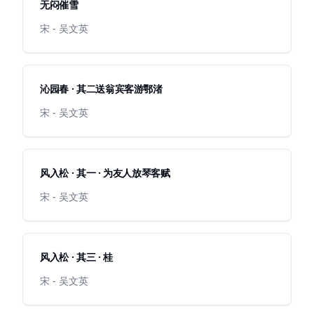
无闷催雪
宋 - 吴文英
沁园春 · 其二送翁宾客游鄂渚
宋 - 吴文英
风入松 · 其一 · 为友人放琴客赋
宋 - 吴文英
风入松 · 其三 · 桂
宋 - 吴文英