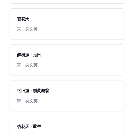
杏花天
宋 - 吴文英
醉桃源 · 元日
宋 - 吴文英
忆旧游 · 别黄澹翁
宋 - 吴文英
杏花天 · 重午