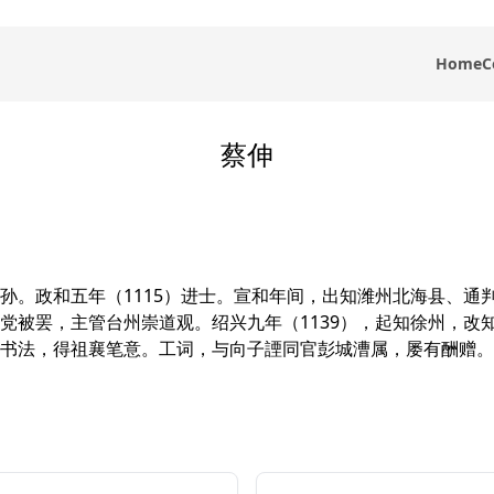
Home
C
蔡伸
孙。政和五年（1115）进士。宣和年间，出知潍州北海县、通
党被罢，主管台州崇道观。绍兴九年（1139），起知徐州，改
书法，得祖襄笔意。工词，与向子諲同官彭城漕属，屡有酬赠。