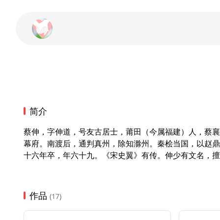
简介
蔡伸，字伸道，号友古居士，莆田（今属福建）人，蔡襄
幕府。南渡后，通判真州，除知滁州。秦桧当国，以赵鼎
十六年卒，年六十九。《宋史翼》有传。伸少有文名，擅
作品
(17)