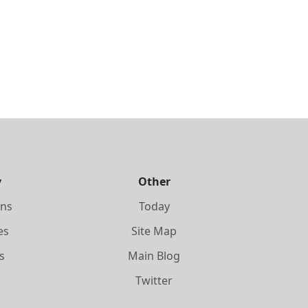
y
Other
ons
Today
es
Site Map
s
Main Blog
s
Twitter