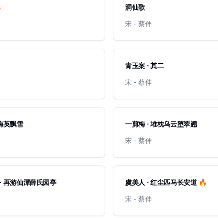

洞仙歌
宋 - 蔡伸
青玉案 · 其二
宋 - 蔡伸
 梅英飘雪
一剪梅 · 堆枕乌云堕翠翘
宋 - 蔡伸
· 再游仙潭薛氏园亭
虞美人 · 红尘匹马长安道 🔥
宋 - 蔡伸