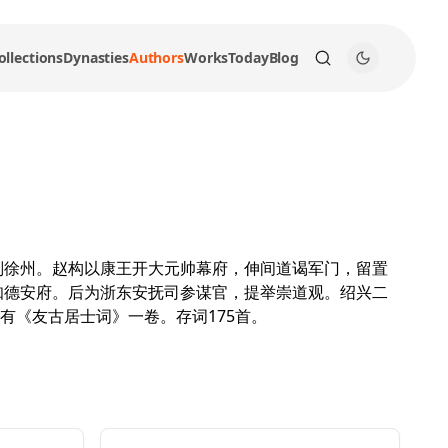
ollections
Dynasties
Authors
Works
Today
Blog
判徐州。赵构以康王开大元帅幕府，伸间道谒军门，留置
知德安府。后为浙东安抚司参谋官，提举崇道观。绍兴二
有《友古居士词》一卷。存词175首。