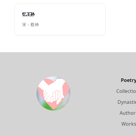
忆王孙
宋 - 蔡伸
Poetr
Collecti
Dynasti
Author
Work