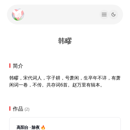
韩疁
简介
韩疁，宋代词人，字子耕，号萧闲，生卒年不详，有萧
闲词一卷，不传。共存词6首。赵万里有辑本。
作品
(2)
高阳台 · 除夜 🔥