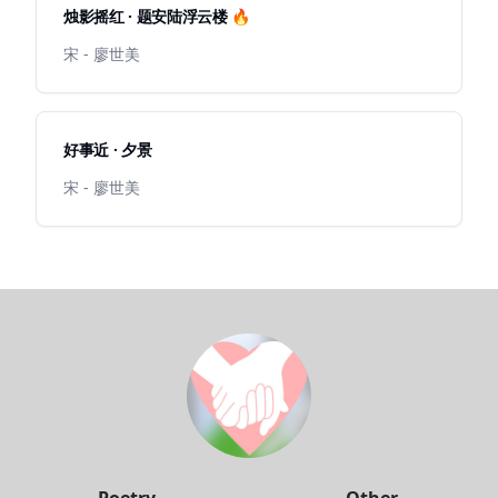
烛影摇红 · 题安陆浮云楼 🔥
宋 - 廖世美
好事近 · 夕景
宋 - 廖世美