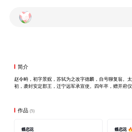
简介
赵令畤，初字景贶，苏轼为之改字德麟，自号聊复翁。太
初，袭封安定郡王，迁宁远军承宣使。四年卒，赠开府仪
作品
(5)
蝶恋花
蝶恋花 