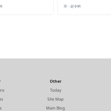
令畤
宋 - 赵令畤
y
Other
ons
Today
es
Site Map
s
Main Blog