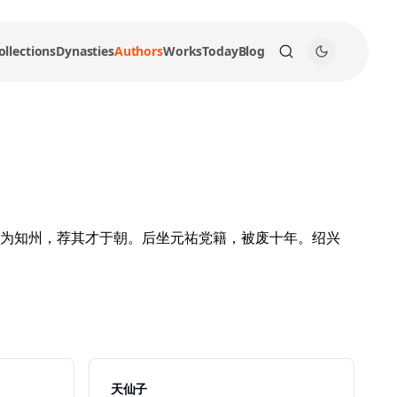
ollections
Dynasties
Authors
Works
Today
Blog
为知州，荐其才于朝。后坐元祐党籍，被废十年。绍兴
天仙子