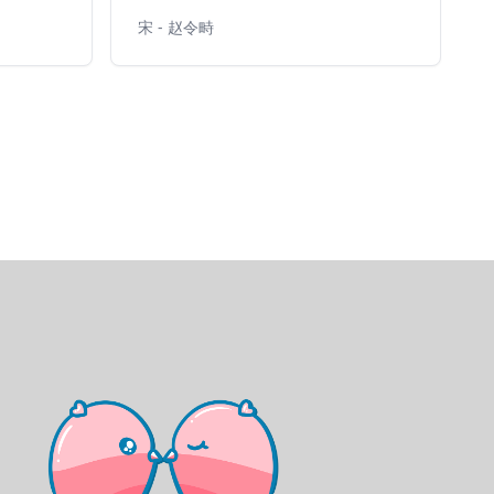
宋 - 赵令畤