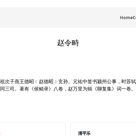
Home
C
赵令畤
祖次子燕王德昭﹝赵德昭﹞玄孙。元祐中签书颍州公事，时苏轼
同三司。著有《侯鲭录》八卷，赵万里为辑《聊复集》词一卷。

清平乐