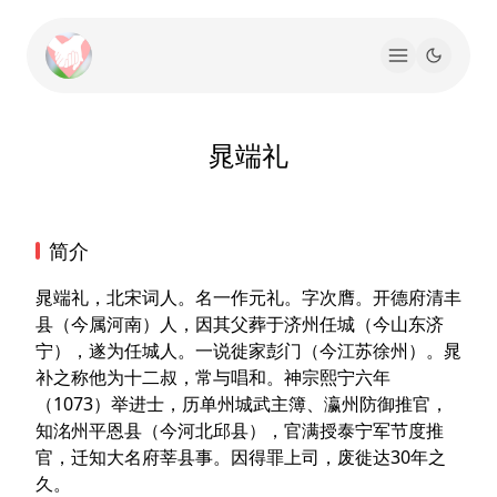
晁端礼
简介
晁端礼，北宋词人。名一作元礼。字次膺。开德府清丰
县（今属河南）人，因其父葬于济州任城（今山东济
宁），遂为任城人。一说徙家彭门（今江苏徐州）。晁
补之称他为十二叔，常与唱和。神宗熙宁六年
（1073）举进士，历单州城武主簿、瀛州防御推官，
知洺州平恩县（今河北邱县），官满授泰宁军节度推
官，迁知大名府莘县事。因得罪上司，废徙达30年之
久。