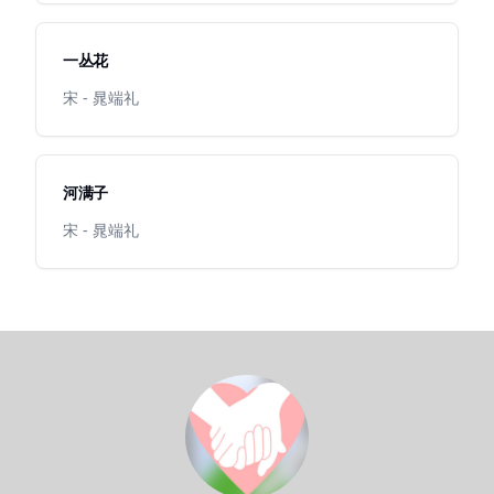
一丛花
宋 - 晁端礼
河满子
宋 - 晁端礼