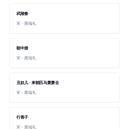
武陵春
宋 - 晁端礼
朝中措
宋 - 晁端礼
丑奴儿 · 来朝匹马萧萧去
宋 - 晁端礼
行香子
宋 - 晁端礼