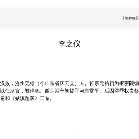
Home
C
李之仪
汉族，沧州无棣（今山东省庆云县）人。哲宗元祐初为枢密院编
以任京官，被停职。徽宗崇宁初提举河东常平。后因得罪权贵蔡
卷和《姑溪题跋》二卷。