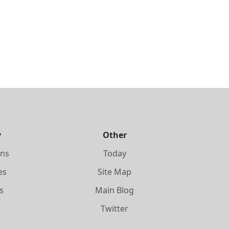
y
Other
ons
Today
es
Site Map
s
Main Blog
s
Twitter