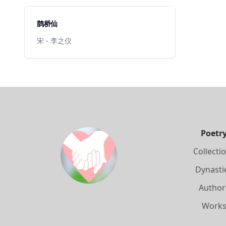
鹊桥仙
宋 - 李之仪
Poetr
Collecti
Dynasti
Author
Work