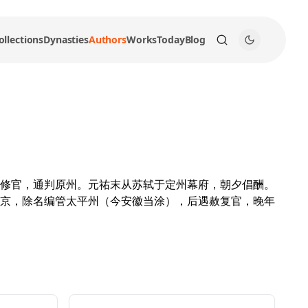
ollections
Dynasties
Authors
Works
Today
Blog
修官，通判原州。元祐末从苏轼于定州幕府，朝夕倡酬。
京，除名编管太平州（今安徽当涂），后遇赦复官，晚年