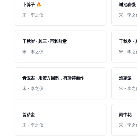
卜算子 🔥
谢池春慢 
宋 - 李之仪
宋 - 李
千秋岁 · 其三 · 再和前意
千秋岁 · 
宋 - 李之仪
宋 - 李
青玉案 · 用贺方回韵，有所祷而作
渔家傲
宋 - 李之仪
宋 - 李
菩萨蛮
雨中花
宋 - 李之仪
宋 - 李