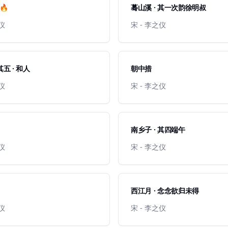
🔥
蓦山溪 · 其一次韵徐明叔
之仪
宋 - 李之仪
其五 · 和人
朝中措
之仪
宋 - 李之仪
南乡子 · 其四端午
之仪
宋 - 李之仪
西江月 · 念念欲归未得
之仪
宋 - 李之仪