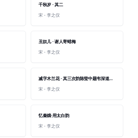
千秋岁 · 其二
宋 - 李之仪
丑奴儿 · 谢人寄蜡梅
宋 - 李之仪
减字木兰花 · 其三次韵陈莹中题韦深道独
乐堂
宋 - 李之仪
忆秦娥·用太白韵
宋 - 李之仪