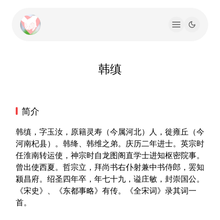
韩缜
简介
韩缜，字玉汝，原籍灵寿（今属河北）人，徙雍丘（今
河南杞县）。韩绛、韩维之弟。庆历二年进士。英宗时
任淮南转运使，神宗时自龙图阁直学士进知枢密院事。
曾出使西夏。哲宗立，拜尚书右仆射兼中书侍郎，罢知
颍昌府。绍圣四年卒，年七十九，谥庄敏，封崇国公。
《宋史》、《东都事略》有传。《全宋词》录其词一
首。