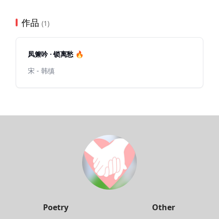
作品
(1)
凤箫吟 · 锁离愁 🔥
宋 - 韩缜
Poetry
Other