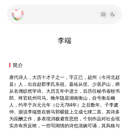
李端
简介
唐代诗人，大历十才子之一，字正已，赵州（今河北赵
县）人，出自赵郡李氏东祖。嘉祐从侄。少居庐山，师
从名僧皎然学诗。大历五年中进士，后历任秘书省校书
郎、终官杭州司马。晚年隐居湖南衡山，自号衡岳幽
人，约卒于兴元元年（公元784年）之后数年。子李虞
仲。据说李端曾在驸马郭暧筵上立成七律二首。其诗多
为应酬之作，多表现消极避世思想，个别作品对社会现
实亦有所反映，一些写闺情的诗也清婉可诵，其风格与