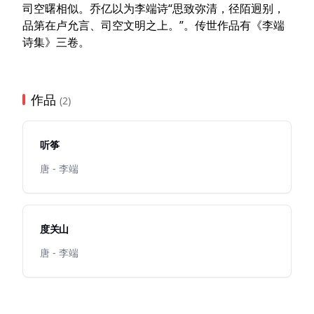
司空曙相似。乔亿以为李端诗“思致弥清，径陌迥别，
品第在卢允言、司空文明之上。”。传世作品有《李端
诗集》三卷。
作品
(2)
听筝
唐 - 李端
度关山
唐 - 李端