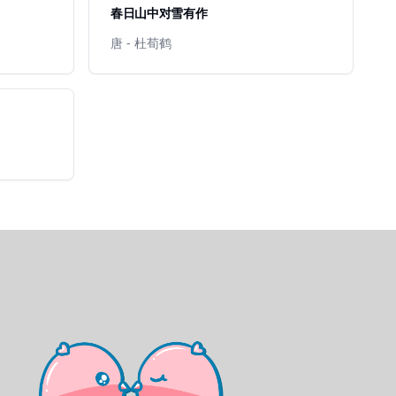
春日山中对雪有作
唐 - 杜荀鹤