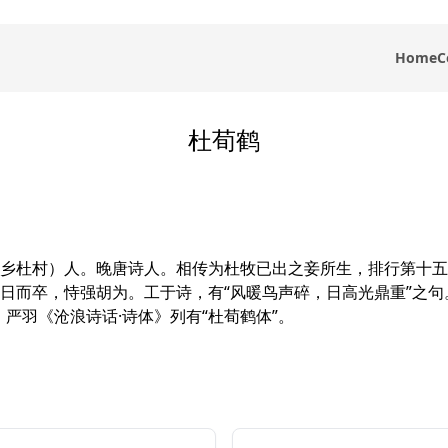
Home
C
杜荀鹤
乡杜村）人。晚唐诗人。相传为杜牧已出之妾所生，排行第十五
日而卒，恃强胡为。工于诗，有“风暖鸟声碎，日高光鼎重”之句
严羽《沧浪诗话·诗体》列有“杜荀鹤体”。