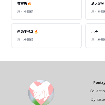
春宫怨 🔥
送人游吴
唐 - 杜荀鹤
唐 - 杜
题弟侄书堂 🔥
小松
唐 - 杜荀鹤
唐 - 杜
Poetr
Collecti
Dynasti