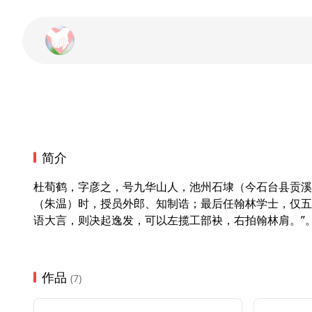
简介
杜荀鹤，字彦之，号九华山人，池州石埭（今石台县贡溪
（朱温）时，授员外郎、知制诰；最后任翰林学士，仅五
语大言，则决起逸发，可以左揽工部袂，右拍翰林肩。”。
作品
(7)