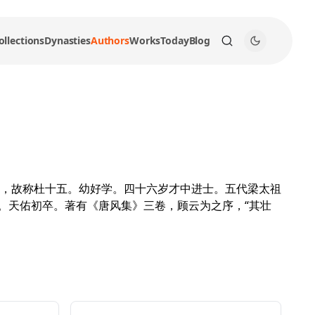
ollections
Dynasties
Authors
Works
Today
Blog
，故称杜十五。幼好学。四十六岁才中进士。五代梁太祖
。天佑初卒。著有《唐风集》三卷，顾云为之序，“其壮