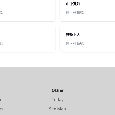
山中寡妇
荀鹤
唐 - 杜荀鹤
赠质上人
荀鹤
唐 - 杜荀鹤
y
Other
ons
Today
es
Site Map