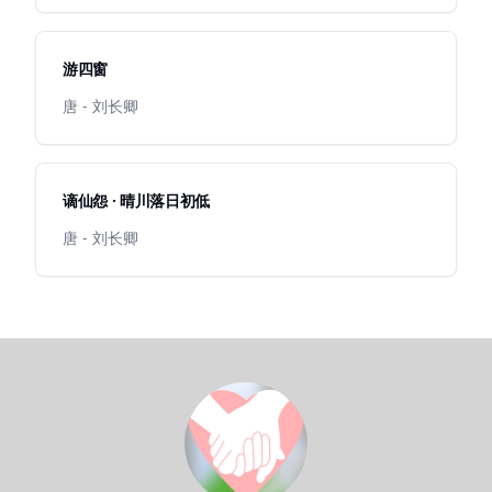
游四窗
唐 - 刘长卿
谪仙怨 · 晴川落日初低
唐 - 刘长卿