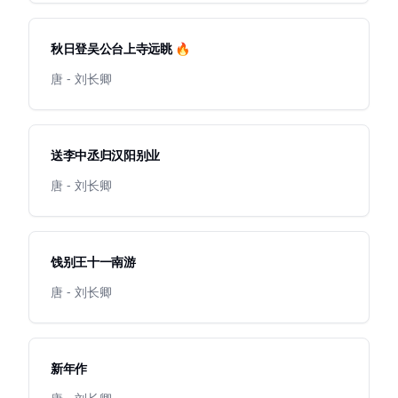
秋日登吴公台上寺远眺 🔥
唐 - 刘长卿
送李中丞归汉阳别业
唐 - 刘长卿
饯别王十一南游
唐 - 刘长卿
新年作