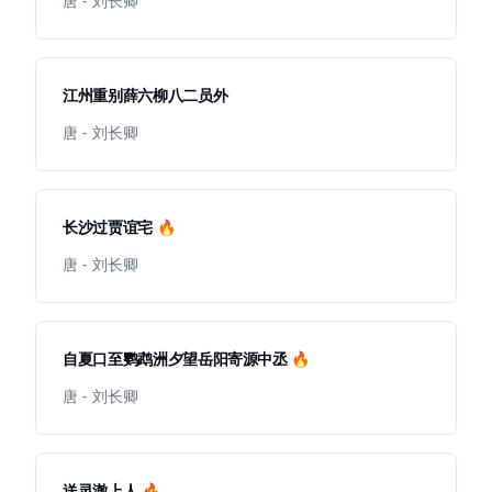
唐 - 刘长卿
江州重别薛六柳八二员外
唐 - 刘长卿
长沙过贾谊宅 🔥
唐 - 刘长卿
自夏口至鹦鹉洲夕望岳阳寄源中丞 🔥
唐 - 刘长卿
送灵澈上人 🔥