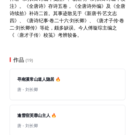
注》。《全唐诗》存诗五卷，《全唐诗外编》及《全唐
诗续拾》补诗二首。其事迹散见于《新唐书·艺文志
四》、《唐诗纪事·卷二十六·刘长卿》、《唐才子传·卷
二·刘长卿传》等处，颇多缺误。今人傅璇琮主编之
《〈唐才子传〉校笺》考辨较备。
作品
(19)
寻南溪常山道人隐居 🔥
唐 - 刘长卿
逢雪宿芙蓉山主人 🔥
唐 - 刘长卿