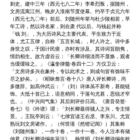
刺史。建中三年（西元七八二年）李希烈叛，据随州，
文房流寓江州。晚岁入淮南节度使幕。约卒于贞元六年
（西元七九〇年）前后。刘随州年辈与杜少陵相若，早
年工诗，然以诗名家，则在肃 代以后。与钱起并称
「钱 刘」，为大历诗风之主要代表。平生致力于近
体，尤工五律，自称「五言长城」，时人许之。诗中多
身世之叹，于国计民瘼，亦时有涉及。其诗词旨朗隽，
情韵相生。故方虚谷云：「长卿诗细淡而不显焕，观者
当缓缓味之。」《瀛奎律髓·卷四十二》方仪卫云：
「文房诗多兴在象外，专以此求之，则成句皆有馀味不
尽之妙矣。」《昭昧詹言·卷十八》唐人评长卿诗，尚
多微辞。如高仲武云：「（刘）诗体虽不新奇，甚能链
饰。大抵十首已上，语意稍同，于落句尤甚，思锐才窄
也。」《中兴间气集》其后则评价日高。《唐音癸签·
卷七》引《吟谱》谓：「刘长卿最得骚人之兴，专主情
景。」王阮亭则云：「七律宜读王右丞、李东川。尤宜
熟玩刘文房诸作。」（何世璂《然镫记闻》）其集称
《刘随州集》，一作十卷，一作十一卷。今人注本有储
仲君《刘长卿诗编年笺注》、杨世明《刘长卿诗编年校