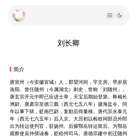
刘长卿
简介
唐宣州（今安徽宣城）人，郡望河间，字文房。早岁居
洛阳。曾任随州（今属湖北）刺史，世称「刘随州」。
唐玄宗开元中即已应进士举，天宝后期始登第。释褐长
洲尉。唐肃宗至德三载（西元七五八年）摄海盐令。同
年以事下狱，贬南巴尉，复勘后得量移。唐代宗永泰元
年（西元七六五年）后入京。大历初以检校祠部员外郎
出为转运使判官，驻扬州。后擢鄂岳转运留后。为鄂岳
观察使吴仲孺诬奏，贬睦州司马。唐德宗建中初迁随州