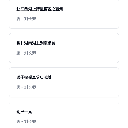
赴江西湖上赠皇甫曾之宣州
唐 - 刘长卿
将赴湖南湖上别皇甫曾
唐 - 刘长卿
送子婿崔真父归长城
唐 - 刘长卿
别严士元
唐 - 刘长卿