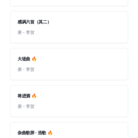
感讽六首（其二）
唐 - 李贺
大堤曲 🔥
唐 - 李贺
将进酒 🔥
唐 - 李贺
杂曲歌辞 · 浩歌 🔥