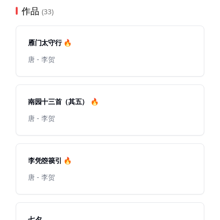
作品
(33)
雁门太守行 🔥
唐 - 李贺
南园十三首（其五） 🔥
唐 - 李贺
李凭箜篌引 🔥
唐 - 李贺
七夕