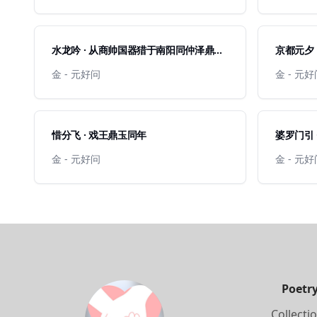
水龙吟 · 从商帅国器猎于南阳同仲泽鼎玉
京都元夕
赋此
金 - 元好问
金 - 元
惜分飞 · 戏王鼎玉同年
婆罗门引 
金 - 元好问
金 - 元
Poetr
Collecti