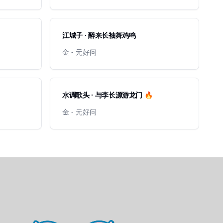
江城子 · 醉来长袖舞鸡鸣
金 - 元好问
水调歌头 · 与李长源游龙门 🔥
金 - 元好问