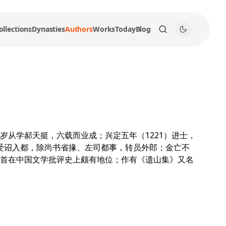
ollections
Dynasties
Authors
Works
Today
Blog
从学郝天挺，六载而业成；兴定五年（1221）进士，
，受诏入都，除尚书省掾、左司都事，转员外郎；金亡不
首在中国文学批评史上颇有地位；作有《遗山集》又名