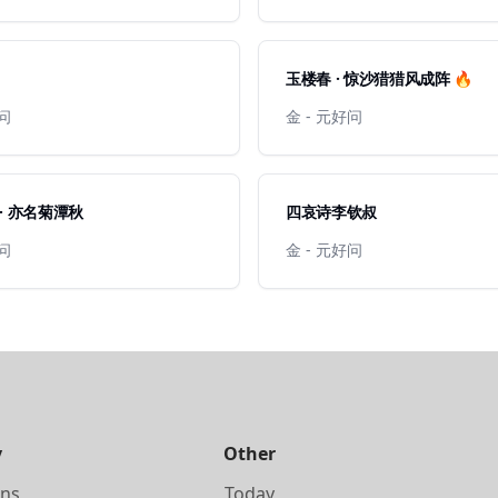
玉楼春 · 惊沙猎猎风成阵 🔥
好问
金 - 元好问
· 亦名菊潭秋
四哀诗李钦叔
好问
金 - 元好问
y
Other
ons
Today