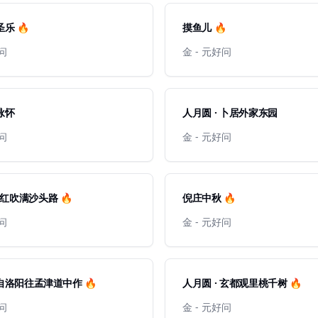
圣乐 🔥
摸鱼儿 🔥
好问
金 - 元好问
 咏怀
人月圆 · 卜居外家东园
好问
金 - 元好问
红吹满沙头路 🔥
倪庄中秋 🔥
好问
金 - 元好问
 自洛阳往孟津道中作 🔥
人月圆 · 玄都观里桃千树 🔥
好问
金 - 元好问