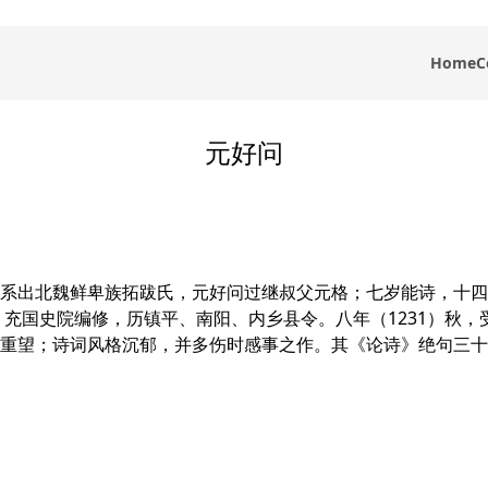
Home
C
元好问
系出北魏鲜卑族拓跋氏，元好问过继叔父元格；七岁能诗，十四岁
，充国史院编修，历镇平、南阳、内乡县令。八年（1231）秋
重望；诗词风格沉郁，并多伤时感事之作。其《论诗》绝句三十