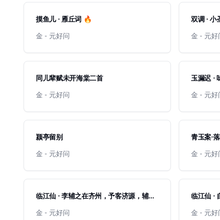
摸鱼儿 · 雁丘词 🔥
双调 · 小
金 - 元好问
金 - 元
同儿辈赋未开海棠二首
玉漏迟 ·
金 - 元好问
金 - 元
颍亭留别
青玉案·落
金 - 元好问
金 - 元
临江仙 · 李辅之在齐州，予客济源，辅之
临江仙 ·
有和 🔥
金 - 元好问
金 - 元