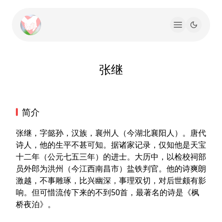
张继
简介
张继，字懿孙，汉族，襄州人（今湖北襄阳人）。唐代
诗人，他的生平不甚可知。据诸家记录，仅知他是天宝
十二年（公元七五三年）的进士。大历中，以检校祠部
员外郎为洪州（今江西南昌市）盐铁判官。他的诗爽朗
激越，不事雕琢，比兴幽深，事理双切，对后世颇有影
响。但可惜流传下来的不到50首，最著名的诗是《枫
桥夜泊》。