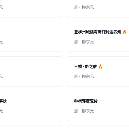
宗元
唐 - 柳宗元
登柳州城楼寄漳汀封连四州 🔥
宗元
唐 - 柳宗元
三戒 · 黔之驴 🔥
宗元
唐 - 柳宗元
事状
种树郭橐驼传
宗元
唐 - 柳宗元