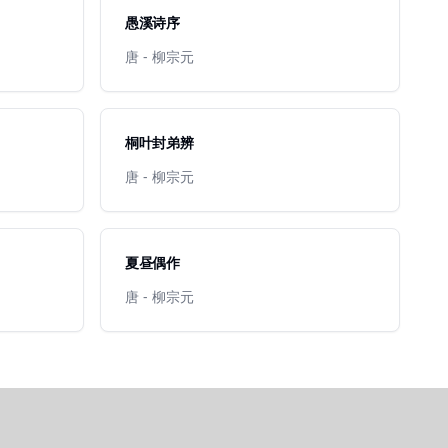
愚溪诗序
唐 - 柳宗元
桐叶封弟辨
唐 - 柳宗元
夏昼偶作
唐 - 柳宗元