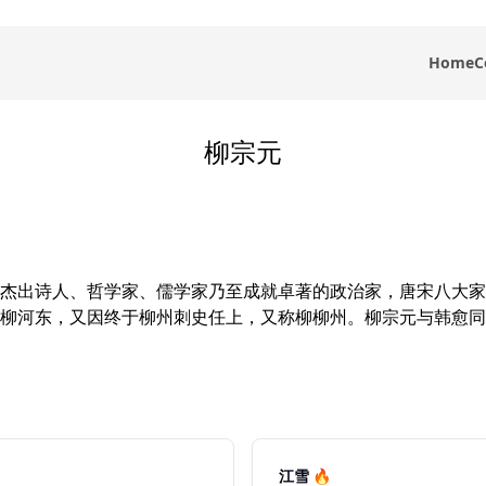
Home
C
柳宗元
杰出诗人、哲学家、儒学家乃至成就卓著的政治家，唐宋八大家
柳河东，又因终于柳州刺史任上，又称柳柳州。柳宗元与韩愈同
江雪 🔥