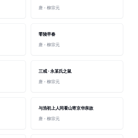
唐 - 柳宗元
零陵早春
唐 - 柳宗元
三戒 · 永某氏之鼠
唐 - 柳宗元
与浩初上人同看山寄京华亲故
唐 - 柳宗元