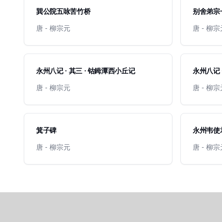
巽公院五咏苦竹桥
别舍弟宗一
唐 - 柳宗元
唐 - 柳
永州八记 · 其三 · 钴鉧潭西小丘记
永州八记 
唐 - 柳宗元
唐 - 柳
箕子碑
永州韦使
唐 - 柳宗元
唐 - 柳