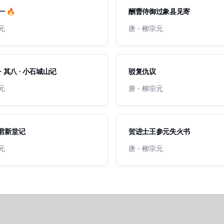
 🔥
酬曹侍御过象县见寄
宗元
唐 - 柳宗元
· 其八 · 小石城山记
驳复仇议
宗元
唐 - 柳宗元
君新堂记
贺进士王参元失火书
宗元
唐 - 柳宗元