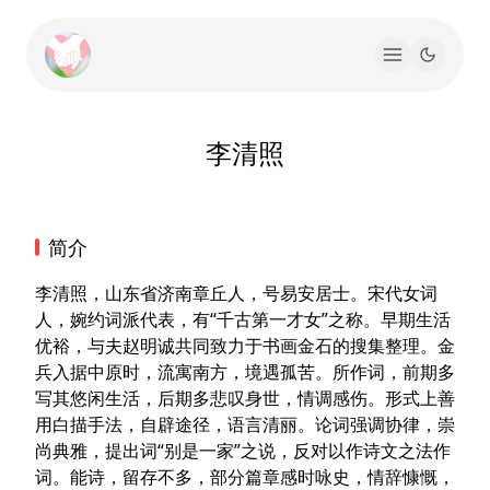
李清照
简介
李清照，山东省济南章丘人，号易安居士。宋代女词
人，婉约词派代表，有“千古第一才女”之称。早期生活
优裕，与夫赵明诚共同致力于书画金石的搜集整理。金
兵入据中原时，流寓南方，境遇孤苦。所作词，前期多
写其悠闲生活，后期多悲叹身世，情调感伤。形式上善
用白描手法，自辟途径，语言清丽。论词强调协律，崇
尚典雅，提出词“别是一家”之说，反对以作诗文之法作
词。能诗，留存不多，部分篇章感时咏史，情辞慷慨，