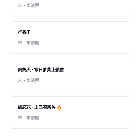
宋 - 李清照
行香子
宋 - 李清照
鹧鸪天 · 寒日萧萧上锁窗
宋 - 李清照
蝶恋花 · 上巳召亲族 🔥
宋 - 李清照