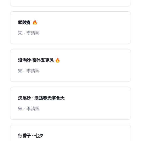
武陵春 🔥
宋 - 李清照
浪淘沙·帘外五更风 🔥
宋 - 李清照
浣溪沙 · 淡荡春光寒食天
宋 - 李清照
行香子 · 七夕