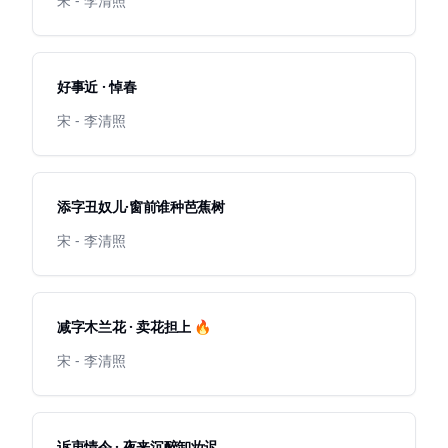
宋 - 李清照
好事近 · 悼春
宋 - 李清照
添字丑奴儿·窗前谁种芭蕉树
宋 - 李清照
减字木兰花 · 卖花担上 🔥
宋 - 李清照
诉衷情令 · 夜来沉醉卸妆迟