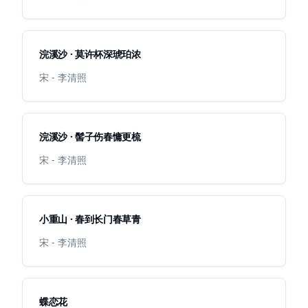
浣溪沙 · 莫许杯深琥珀浓
宋 - 李清照
浣溪沙 · 髻子伤春慵更梳
宋 - 李清照
小重山 · 春到长门春草青
宋 - 李清照
蝶恋花