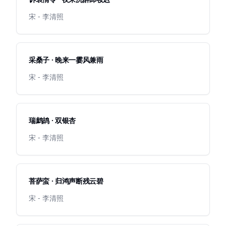
宋 - 李清照
采桑子 · 晚来一霎风兼雨
宋 - 李清照
瑞鹧鸪 · 双银杏
宋 - 李清照
菩萨蛮 · 归鸿声断残云碧
宋 - 李清照