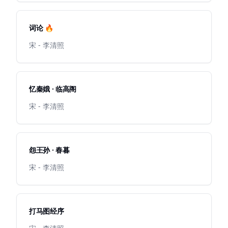
词论 🔥
宋 - 李清照
忆秦娥 · 临高阁
宋 - 李清照
怨王孙 · 春暮
宋 - 李清照
打马图经序