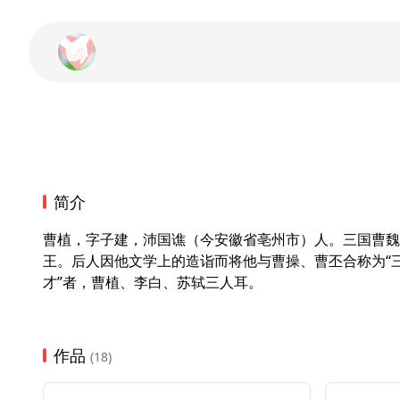
简介
曹植，字子建，沛国谯（今安徽省亳州市）人。三国曹魏
王。后人因他文学上的造诣而将他与曹操、曹丕合称为“三
才”者，曹植、李白、苏轼三人耳。
作品
(18)