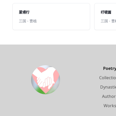
梁甫行
吁嗟篇
三国 - 曹植
三国 - 
Poetr
Collecti
Dynasti
Author
Work