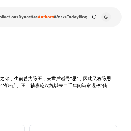
ollections
Dynasties
Authors
Works
Today
Blog
之弟，生前曾为陈王，去世后谥号“思”，因此又称陈思
”的评价。王士祯尝论汉魏以来二千年间诗家堪称“仙