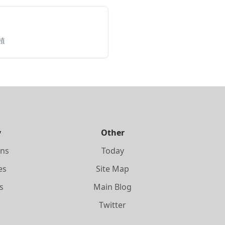
曹植
y
Other
ons
Today
es
Site Map
s
Main Blog
s
Twitter