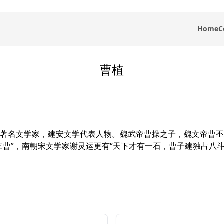
Home
C
曹植
著名文学家，建安文学代表人物。魏武帝曹操之子，魏文帝曹丕
曹”，南朝宋文学家谢灵运更有“天下才有一石，曹子建独占八斗