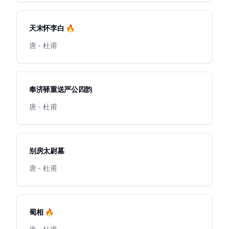
天末怀李白 🔥
唐 - 杜甫
奉济驿重送严公四韵
唐 - 杜甫
别房太尉墓
唐 - 杜甫
蜀相 🔥