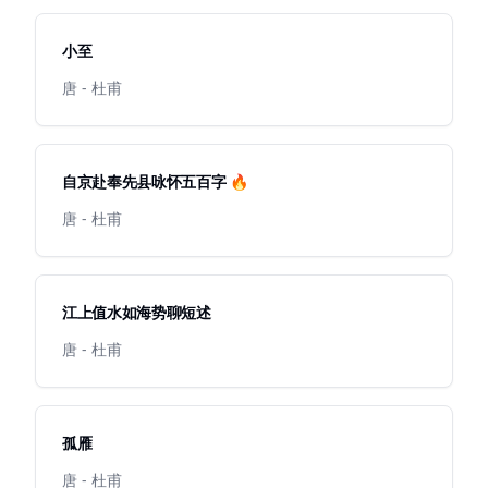
小至
唐 - 杜甫
自京赴奉先县咏怀五百字 🔥
唐 - 杜甫
江上值水如海势聊短述
唐 - 杜甫
孤雁
唐 - 杜甫