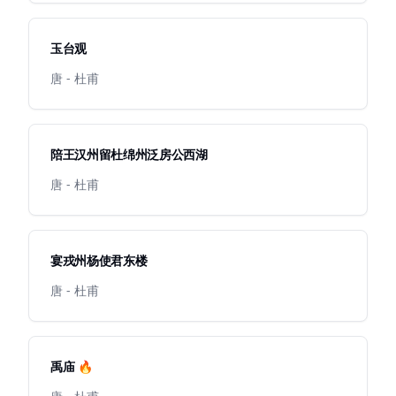
玉台观
唐 - 杜甫
陪王汉州留杜绵州泛房公西湖
唐 - 杜甫
宴戎州杨使君东楼
唐 - 杜甫
禹庙 🔥