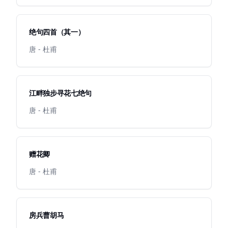
绝句四首（其一）
唐 - 杜甫
江畔独步寻花七绝句
唐 - 杜甫
赠花卿
唐 - 杜甫
房兵曹胡马