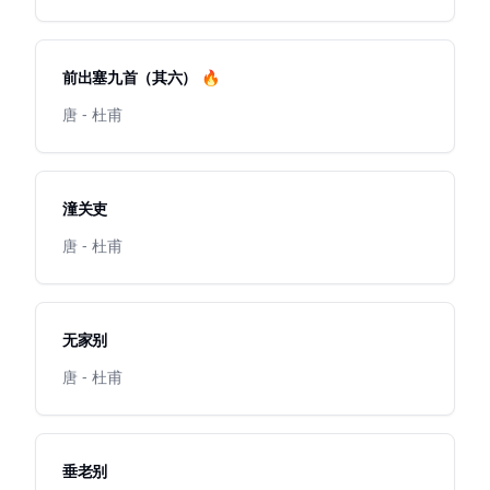
前出塞九首（其六） 🔥
唐 - 杜甫
潼关吏
唐 - 杜甫
无家别
唐 - 杜甫
垂老别