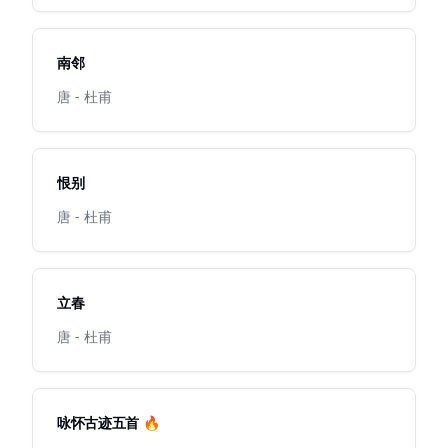
南邻
唐 - 杜甫
恨别
唐 - 杜甫
立春
唐 - 杜甫
咏怀古迹五首 🔥