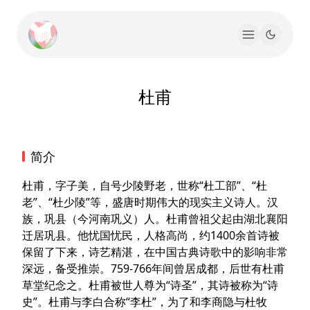
杜甫
简介
杜甫，字子美，自号少陵野老，世称“杜工部”、“杜
老”、“杜少陵”等，盛唐时期伟大的现实主义诗人。汉
族，巩县（今河南巩义）人。杜甫曾祖父起由湖北襄阳
迁居巩县。他忧国忧民，人格高尚，约1400余首诗被
保留了下来，诗艺精湛，在中国古典诗歌中的影响非常
深远，备受推崇。759-766年间曾居成都，后世有杜甫
草堂纪念之。杜甫被世人尊为“诗圣”，其诗被称为“诗
史”。杜甫与李白合称“李杜”，为了和李商隐与杜牧