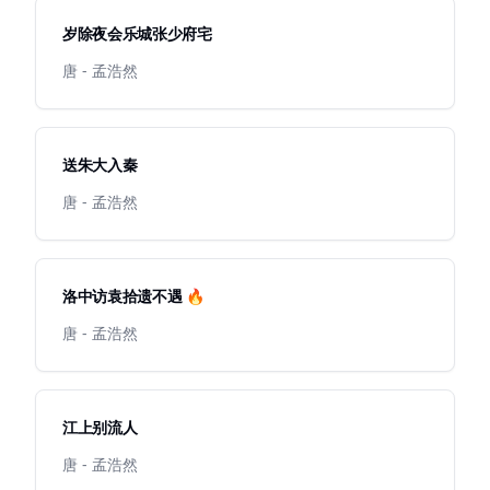
岁除夜会乐城张少府宅
唐 - 孟浩然
送朱大入秦
唐 - 孟浩然
洛中访袁拾遗不遇 🔥
唐 - 孟浩然
江上别流人
唐 - 孟浩然