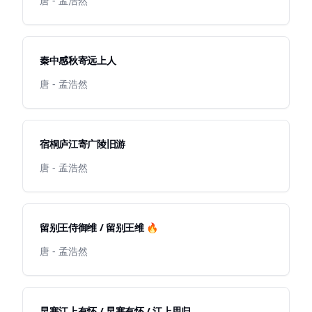
唐 - 孟浩然
秦中感秋寄远上人
唐 - 孟浩然
宿桐庐江寄广陵旧游
唐 - 孟浩然
留别王侍御维 / 留别王维 🔥
唐 - 孟浩然
早寒江上有怀 / 早寒有怀 / 江上思归