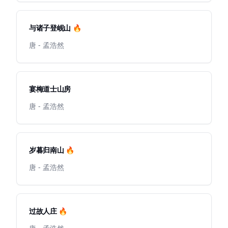
与诸子登岘山 🔥
唐 - 孟浩然
宴梅道士山房
唐 - 孟浩然
岁暮归南山 🔥
唐 - 孟浩然
过故人庄 🔥