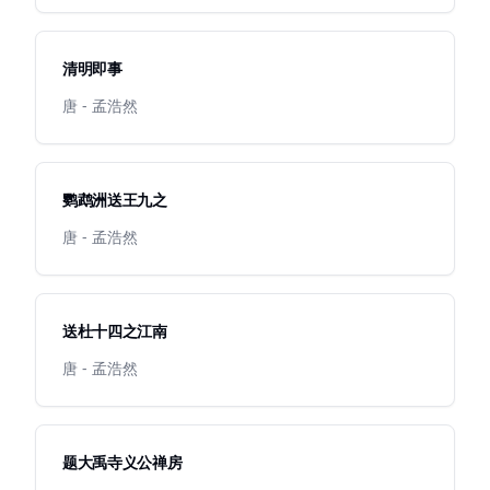
清明即事
唐 - 孟浩然
鹦鹉洲送王九之
唐 - 孟浩然
送杜十四之江南
唐 - 孟浩然
题大禹寺义公禅房