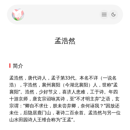
孟浩然
简介
孟浩然，唐代诗人，孟子第33代。本名不详（一说名
浩），字浩然，襄州襄阳（今湖北襄阳）人，世称“孟
襄阳”。浩然，少好节义，喜济人患难，工于诗。年四
十游京师，唐玄宗诏咏其诗，至“不才明主弃”之语，玄
宗谓：“卿自不求仕，朕未尝弃卿，奈何诬我？”因放还
未仕，后隐居鹿门山，著诗二百余首。孟浩然与另一位
山水田园诗人王维合称为“王孟”。