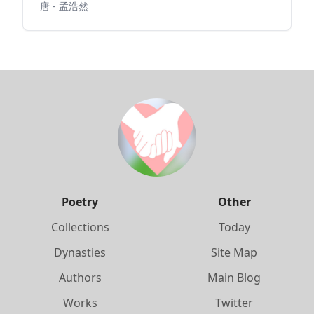
唐 - 孟浩然
Poetry
Other
Collections
Today
Dynasties
Site Map
Authors
Main Blog
Works
Twitter