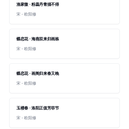
渔家傲 · 粉蕊丹青描不得
宋 - 欧阳修
蝶恋花 · 海燕双来归画栋
宋 - 欧阳修
蝶恋花 · 画阁归来春又晚
宋 - 欧阳修
玉楼春 · 洛阳正值芳菲节
宋 - 欧阳修