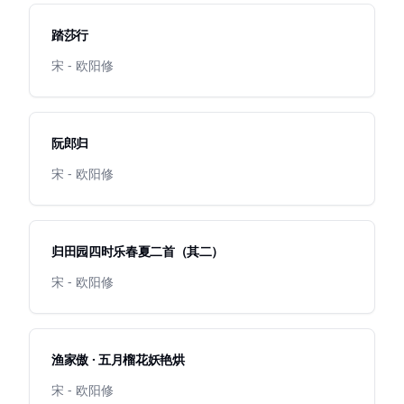
踏莎行
宋 - 欧阳修
阮郎归
宋 - 欧阳修
归田园四时乐春夏二首（其二）
宋 - 欧阳修
渔家傲 · 五月榴花妖艳烘
宋 - 欧阳修