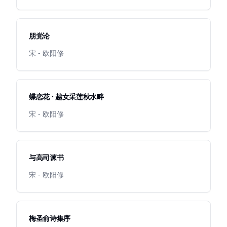
朋党论
宋 - 欧阳修
蝶恋花 · 越女采莲秋水畔
宋 - 欧阳修
与高司谏书
宋 - 欧阳修
梅圣俞诗集序