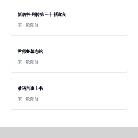
新唐书·列传第三十·褚遂良
宋 - 欧阳修
尹师鲁墓志铭
宋 - 欧阳修
准诏言事上书
宋 - 欧阳修