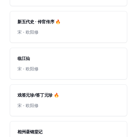
新五代史 · 伶官传序 🔥
宋 - 欧阳修
临江仙
宋 - 欧阳修
戏答元珍/答丁元珍 🔥
宋 - 欧阳修
相州昼锦堂记