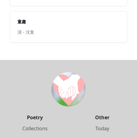
童趣
清 - 沈复
Poetry
Other
Collections
Today