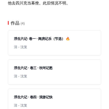
他去四川充当幕僚。此后情况不明。
作品
(4)
浮生六记· 卷一 · 闺房记乐（节选） 🔥
清 - 沈复
浮生六记 · 卷三 · 坎坷记愁
清 - 沈复
浮生六记 · 卷四 · 浪游记快
清 - 沈复