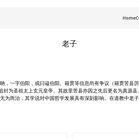
Home
C
老子
聃，一字伯阳，或曰谥伯阳。籍贯等信息尚有争议（籍贯苦县厉
被追封为圣祖太上玄元皇帝。其故里苦县亦因之先后更名为真源
无为而治，其学说对中国哲学发展具有深刻影响。在道教中老子