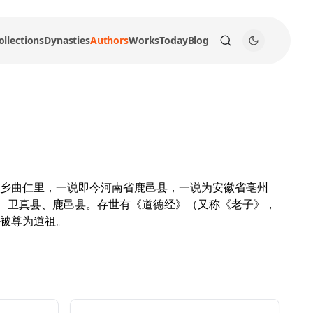
ollections
Dynasties
Authors
Works
Today
Blog
乡曲仁里，一说即今河南省鹿邑县，一说为安徽省亳州
县、卫真县、鹿邑县。存世有《道德经》（又称《老子》，
被尊为道祖。